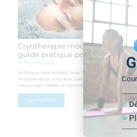
Cryothérapie mode d’emploi :
guide pratique pour tous
G
14 février 2025
La fatigue vous envahit, vous ressentez des douleurs
Cour
musculaires ou vous avez juste envie de dynamiser
votre corps ? Testez la cryothérapie ! Solution…
Lire l'article
D
Pl