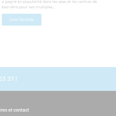
a gagné en popularité dans les spas et les centres de
bien-être pour ses multiples…
Lire l'article
3 37 !
res et contact