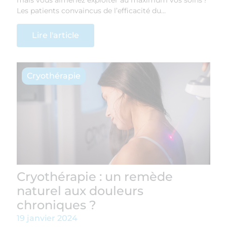
mais vous aimeriez exploiter au maximum vos soins ?
Les patients convaincus de l’efficacité du…
Lire l'article
Cryothérapie
Cryothérapie : un remède
naturel aux douleurs
chroniques ?
19 janvier 2024