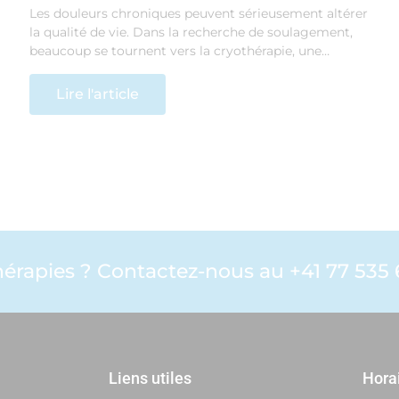
Les douleurs chroniques peuvent sérieusement altérer
la qualité de vie. Dans la recherche de soulagement,
beaucoup se tournent vers la cryothérapie, une…
Lire l'article
érapies ? Contactez-nous au +41 77 535 6
Liens utiles
Horai