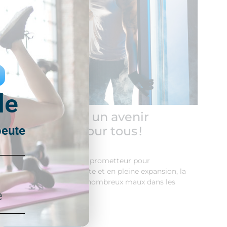
le
Cryothérapie : un avenir
prometteur pour tous !
peute
22 janvier 2025
Cryothérapie : un avenir prometteur pour
tous !Technique innovante et en pleine expansion, la
cryothérapie soigne de nombreux maux dans les
e
domaines de la…
Lire l'article