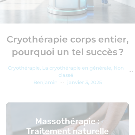
Cryothérapie corps entier,
pourquoi un tel succès ?
Cryothérapie
,
La cryothérapie en générale
,
Non
classé
Benjamin
janvier 3, 2025
Massothérapie :
Traitement naturelle