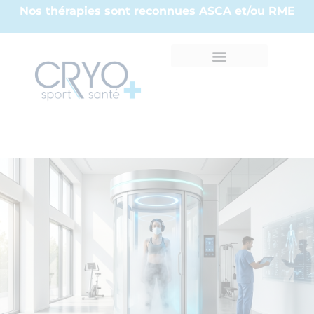
Nos thérapies sont reconnues ASCA et/ou RME