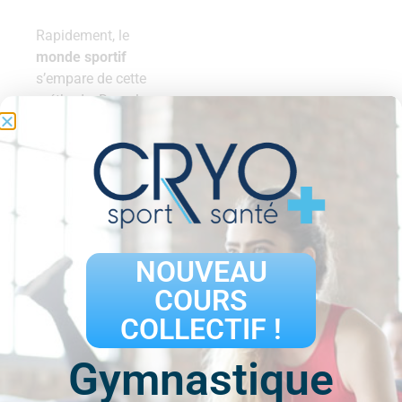
Rapidement, le
monde sportif
s’empare de cette
méthode. Dans les
années 1980 et
1990, les
préparateurs
physiques
l’intègrent aux
protocoles de
récupération
aux
NOUVEAU
côtés des
COURS
massages
et des
étirements
. Les
COLLECTIF !
bénéfices pour les
athlètes sont clairs :
Gymnastique