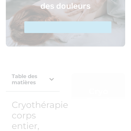
des douleurs
Découvrir les traitements
Table des
matières
Cryo
Sport
Cryothérapie
Santé
corps
Cryothérapie,
entier,
massage,