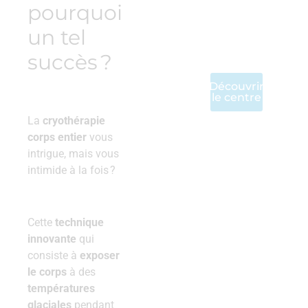
ostéopathie
pourquoi
et
un tel
physiothérapie
à Genève
succès ?
Découvrir
le centre
La
cryothérapie
corps entier
vous
intrigue, mais vous
intimide à la fois ?
Cette
technique
innovante
qui
consiste à
exposer
le corps
à des
températures
glaciales
pendant