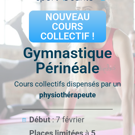
NOUVEAU
COURS
COLLECTIF !
Gymnastique
Périnéale
Cryo Sport Santé vous
Cours collectifs dispensés par un
accueille à Genève depuis
physiothérapeute
plus de 4 ans
Début
: 7 février
Places limitées
à
5