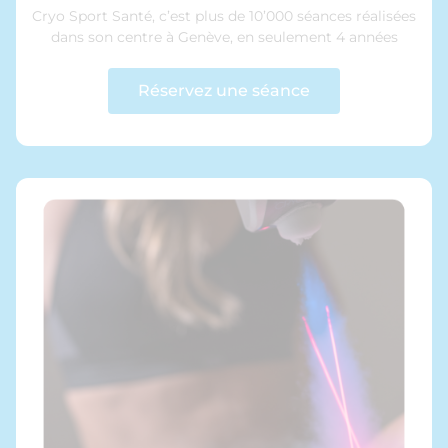
Cryo Sport Santé, c’est plus de 10’000 séances réalisées
dans son centre à Genève, en seulement 4 années
Réservez une séance