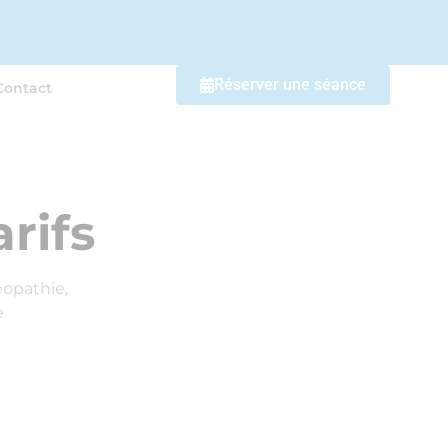
Réserver une séance
Contact
rifs
éopathie,
e