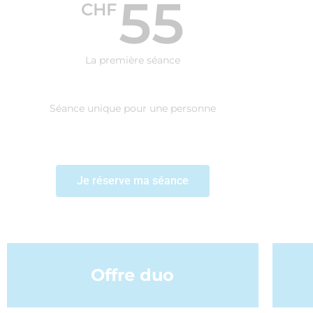
55
CHF
La première séance
Séance unique pour une personne
Je réserve ma séance
Offre duo