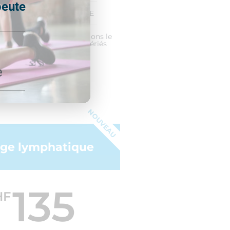
peute
e reconnu ASCA et/ou RME
entaire pour les réservations le
edi / dimanche) & jours fériés
e
réserve ma séance
NOUVEAU
age lymphatique
135
HF