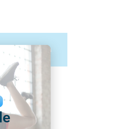
ges 30 minutes
75
CHF
séance unique
le
utes pour une personne