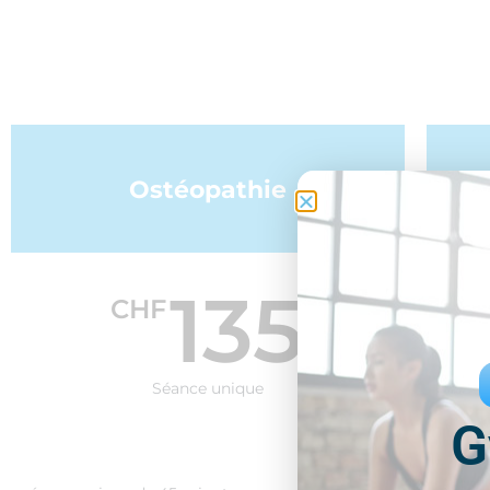
Ostéopathie
135
CHF
Séance unique
G
Une s