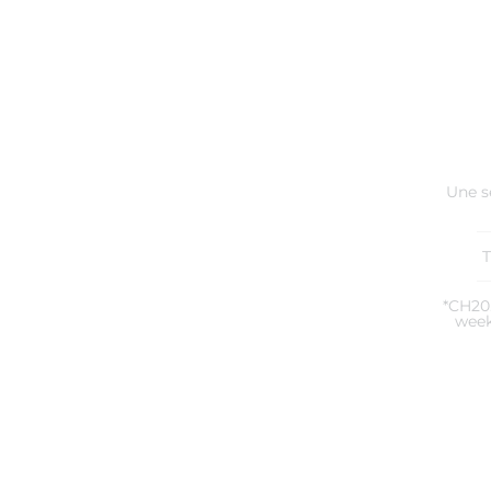
Une s
*CH20.
week