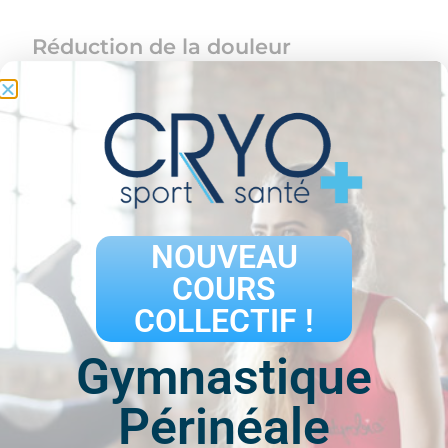
Réduction de la douleur
Soulagement de la douleur en traitant la source
du problème et en renforçant les muscles
autour de la zone affectée
Rétablissement de la mobilité
NOUVEAU
Restaurer la mobilité et la flexibilité des
COURS
articulations et des muscles
COLLECTIF !
Gymnastique
Amélioration de la posture
Périnéale
Corriger la posture et prévenir les blessures