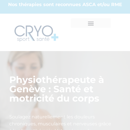
Nos thérapies sont reconnues ASCA et/ou RME
Physiothérapeute à
Genève : Santé et
motricité du corps
Soulagez naturellement les douleurs
chroniques, musculaires et nerveuses grâce