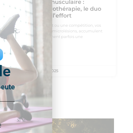
Récupération musculaire :
massage et cryothérapie, le duo
gagnant après l’effort
Après un entraînement ou une compétition, vos
muscles subissent des microlésions, accumulent
des toxines et déclenchent parfois une
inflammation. Ce
Lire la suite »
le
Benjamin
21 août 2025
peute
e