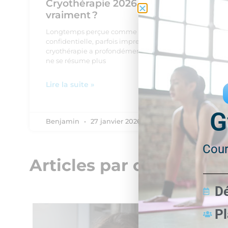
Cryothérapie 2026 : où en est-on
vraiment ?
Longtemps perçue comme une pratique
confidentielle, parfois impressionnante, la
cryothérapie a profondément évolué. En 2026, elle
ne se résume plus
Lire la suite »
G
Benjamin
27 janvier 2026
Cour
Articles par catégorie
D
Pl