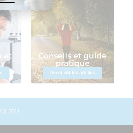
 et
Conseils et guide
pratique
es
Découvrir les articles
3 37 !