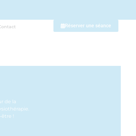
Réserver une séance
Contact
r de la
ysiothérapie.
être !