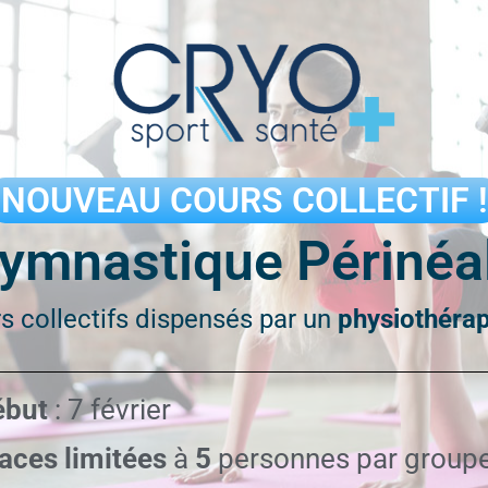
Nos conseils pour réussir sa
première séance de cryothérapie
Article mis à jour le 5/11/2025 La cryothérapie vous
tente ? Vous avez bien raison : cette technique
thérapeutique offre de nombreux
Lire la suite »
NOUVEAU COURS COLLECTIF !
ymnastique Périnéa
Benjamin
5 novembre 2025
s collectifs dispensés par un
physiothéra
ébut
: 7 février
aces limitées
à
5
personnes par group