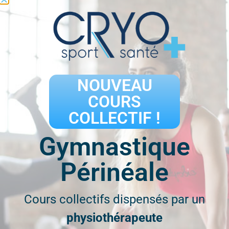
Réservez votre séance
NOUVEAU
COURS
COLLECTIF !
Ils ont testé et approuvé
Gymnastique
CryoSport Santé
Périnéale
Cours collectifs dispensés par un
physiothérapeute
Des questions sur nos thérapies ?