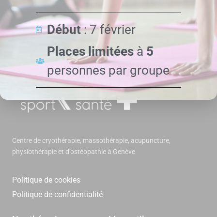
Contactez-nous au +41 77 535 63 37 !
Début
: 7 février
Places limitées
à
5
personnes par groupe
Centre de cryothérapie, massothérapie, acupuncture,
physiothérapie et d’ostéopathie à Genève
Politique de cookies
Politique de confidentialité