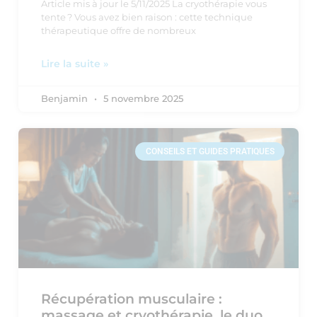
Article mis à jour le 5/11/2025 La cryothérapie vous
tente ? Vous avez bien raison : cette technique
thérapeutique offre de nombreux
Lire la suite »
Benjamin
5 novembre 2025
CONSEILS ET GUIDES PRATIQUES
Récupération musculaire :
massage et cryothérapie, le duo